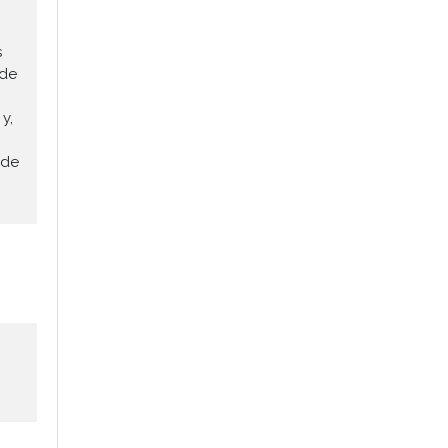
s
 de
y,
 de