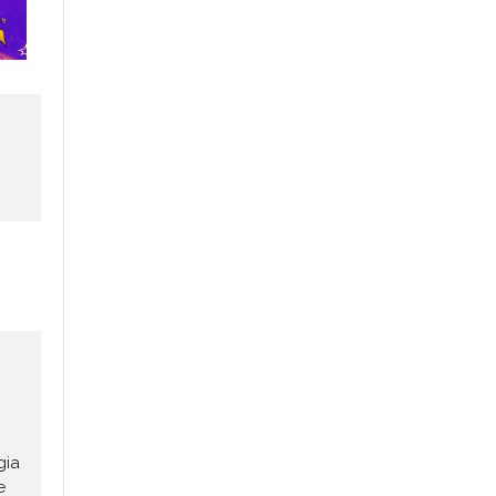
gia
e