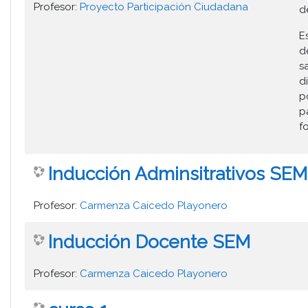
Profesor:
Proyecto ​Participación Ciudadana
d
E
d
s
d
p
p
f
Inducción Adminsitrativos SEM
Profesor:
Carmenza Caicedo Playonero
Inducción Docente SEM
Profesor:
Carmenza Caicedo Playonero